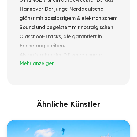
Hannover. Der junge Norddeutsche
glänzt mit basslastigem & elektronischem
Sound und begeistert mit nostalgischen
Oldschool-Tracks, die garantiert in
Erinnerung bleiben.
Als aufstrebender DJ verzeichnete
Mehr anzeigen
UTTINGER neben privaten
Veranstaltungen einige Erfolge wie bspw.
im Club Savoy in Göttingen, im Monkeys
in Hannover, in der Musikbox Minden und
als Festival-DJ auf dem OAKHILL
Ähnliche Künstler
Festival in Hannover.
Mit herausstechender Offenheit und
Motivation konnte der 25-jährige breiten