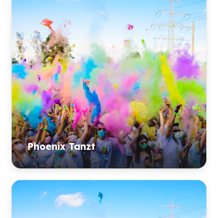
Anklang in der deutschen DJ Szene
finden. UTTINGER steht am Anfang
seiner vielversprechenden DJ-Karriere.
Musikliebhaber können gespannt sein,
was er für uns bereithält.
Phoenix Tanzt