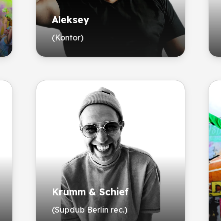
Aleksey
(Kontor)
Krumm & Schief
(Supdub Berlin rec.)