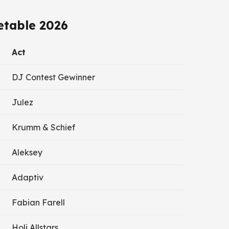
etable 2026
Act
DJ Contest Gewinner
Julez
Krumm & Schief
Aleksey
Adaptiv
Fabian Farell
Holi Allstars