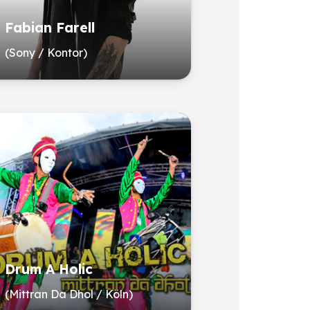
Fabian Farell
(Sony / Kontor)
Drum A Holic
(Mittran Da Dhol / Köln)