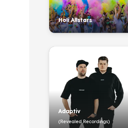
Holi Allstars
Adaptiv
(Revealed Recordings)