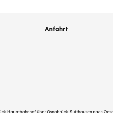
Anfahrt
ck Hauptbahnhof über Osnabrück-Sutthausen nach Oesede