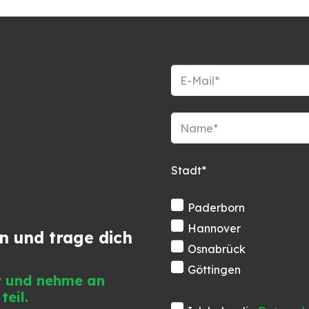
Stadt*
Paderborn
Hannover
n und trage dich
Osnabrück
n
Göttingen
dt und nehme an
teil.