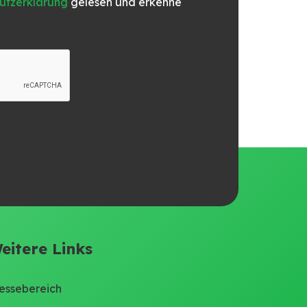
utzerklärung
gelesen und erkenne
eitere Links
essebereich