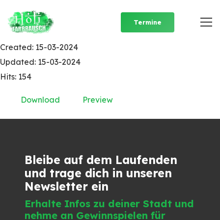
FabianFarell_Live_03
Termine
File size: 2.49 MB
Created: 15-03-2024
Updated: 15-03-2024
Hits: 154
Download
Preview
Bleibe auf dem Laufenden
und trage dich in unseren
Newsletter ein
Erhalte Infos zu deiner Stadt und
nehme an Gewinnspielen für